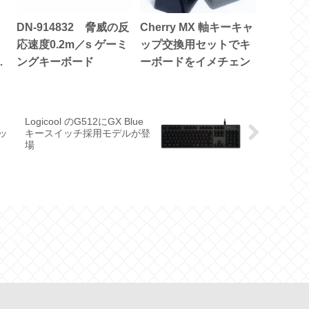
DN-914832 脅威の反
Cherry MX 軸キーキャ
応速度0.2m／s ゲーミ
ップ交換用セットでキ
C
ングキーボード
ーボードをイメチェン
Logicool のG512にGX Blue
ッ
キースイッチ採用モデルが登
場