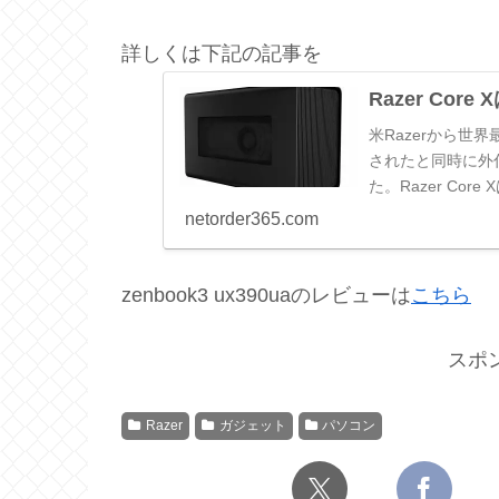
詳しくは下記の記事を
Razer Co
米Razerから世界
されたと同時に外付け
た。Razer Core
netorder365.com
zenbook3 ux390uaのレビューは
こちら
スポ
Razer
ガジェット
パソコン