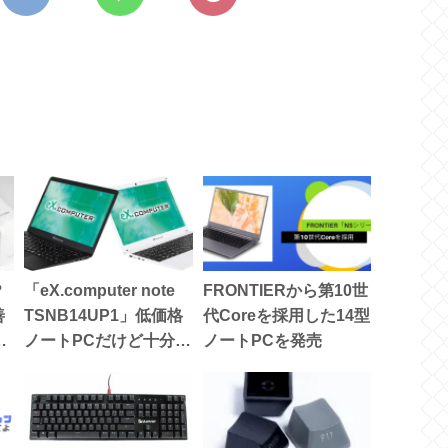
？
「eX.computer note
FRONTIERから第10世
善
TSNB14UP1」低価格
代Coreを採用した14型
ノートPCだけど十分使
ノートPCを発売
える