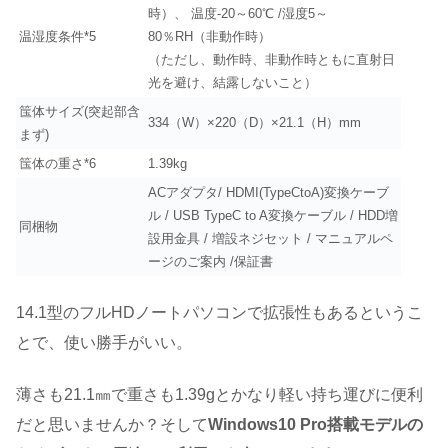
時）、 温度-20～60℃ /湿度5～
温湿度条件*5
80％RH（非動作時）
（ただし、動作時、非動作時ともに直射日
光を避け、結露しないこと）
筺体サイズ(突起部含
334（W）×220（D）×21.1（H）mm
まず)
筺体の重さ*6
1.39kg
ACアダプタ/ HDMI(TypeCtoA)変換ケーブ
ル / USB TypeC to A変換ケーブル / HDD増
同梱物
設用金具 / 増設ネジセット / マニュアルペ
ージのご案内 /保証書
14.1型のフルHDノートパソコンで拡張性もあるというこ
とで、使い勝手がいい。
薄さも21.1㎜で重さも1.39gとかなり軽い持ち運びに便利
だと思いませんか？そして
Windows10 Pro搭載モデルの