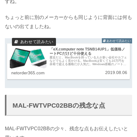
すね。
ちょっと前に別のメーカーからも同じように背面には何も
ないの出てましたね。
「eX.computer note TSNB14UP1」低価格ノ
ートPCだけど十分使える
最近だと、MacBookを持っている人が多い会社やカフェ
などでもよく見かける。MacBookは安くても10万円を
余裕で超える価格だが人気だ。Windows搭載のノート
PCも性能を重視するとやっぱり10万円を超えてくる。
しかし、低価格なノート...
2019.08.06
netorder365.com
MAL-FWTVPC02BBの残念な点
MAL-FWTVPC02BBの少々、残念な点もお伝えしたいと