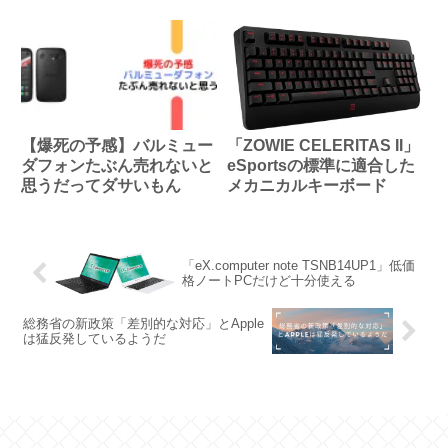
【爆死の予感】バルミュー
「ZOWIE CELERITAS II」
ダフォンたぶん売れないと
eSportsの標準に適合した
思うだってダサいもん
メカニカルキーボード
「eX.computer note TSNB14UP1」低価
格ノートPCだけど十分使える
総務省の新政策「差別的な対応」とApple
は猛反発しているようだ