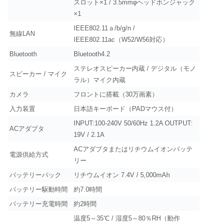
スロット×1 / 3.5mmφヘッドホンジャック
×1
IEEE802.11ａ/b/g/n /
無線LAN
IEEE802.11ac（W52/W56対応）
Bluetooth
Bluetooth4.2
ステレオスピーカー内蔵 / デジタル（モノ
スピーカー / マイク
ラル）マイク内蔵
カメラ
フロントに搭載（30万画素）
入力装置
日本語キーボード（PADマウス付）
INPUT:100-240V 50/60Hz 1.2A OUTPUT:
ACアダプタ
19V / 2.1A
ACアダプタまたはリチウムイオンバッテ
電源供給方式
リー
バッテリーパック
リチウムイオン 7.4V / 5,000mAh
バッテリー駆動時間
約7.0時間
バッテリー充電時間
約2時間
温度5～35℃ / 湿度5～80％RH（動作