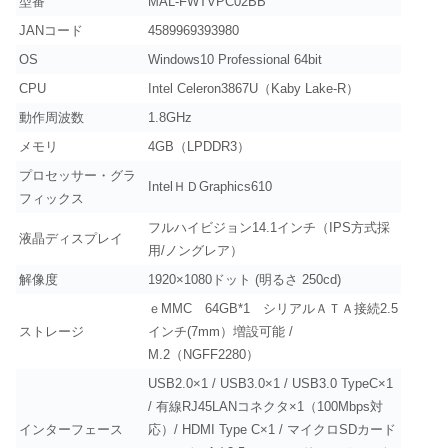
型番
MAL-FWTVPC02BB
JANコード
4589969393980
OS
Windows10 Professional 64bit
CPU
Intel Celeron3867U（Kaby Lake-R）
動作周波数
1.8GHz
メモリ
4GB（LPDDR3）
プロセッサー・グラ
IntelＨＤGraphics610
フィックス
フルハイビジョン14.1インチ（IPS方式採
液晶ディスプレイ
用/ノングレア）
解像度
1920×1080ドット (明るさ 250cd)
ｅMMC 64GB*1 シリアルＡＴＡ接続2.5
ストレージ
インチ(7mm）増設可能 /
M.2（NGFF2280）
USB2.0×1 / USB3.0×1 / USB3.0 TypeC×1
/ 有線RJ45LANコネクタ×1（100Mbps対
インターフェース
応）/ HDMI Type C×1 / マイクロSDカード