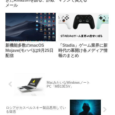
きたAmazonを語る、詐欺
マゾンで買える
メール
新機能多数のmacOS
「Stadia」ゲーム業界に新
Mojave(モハベ)は9月25日
時代の幕開け各メディア情
配信
報のまとめ
MacみたいなWindowsノート
PC「MB13ESV」
ロシアがカスペルスキー製品悪用してい
る疑惑