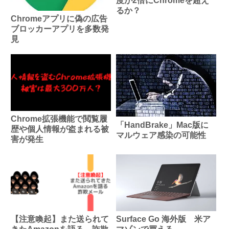
度が2倍にChromeを超え
るか？
Chromeアプリに偽の広告
ブロッカーアプリを多数発
見
Chrome拡張機能で閲覧履
「HandBrake」Mac版に
歴や個人情報が盗まれる被
マルウェア感染の可能性
害が発生
【注意喚起】また送られて
Surface Go 海外版 米ア