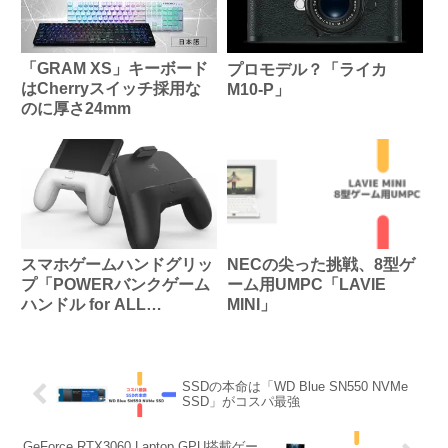
「GRAM XS」キーボード
プロモデル？「ライカ
はCherryスイッチ採用な
M10-P」
のに厚さ24mm
スマホゲームハンドグリッ
NECの尖った挑戦、8型ゲ
プ「POWERバンクゲーム
ーム用UMPC「LAVIE
ハンドル for ALL
MINI」
Smartphone」
SSDの本命は「WD Blue SN550 NVMe
SSD」がコスパ最強
GeForce RTX3060 Laptop GPU搭載ゲー