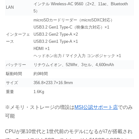
インテル Wireless-AC 9560（2×2、11ac、Bluetooth
LAN
5）
microSDカードリーダー（microSDXC対応）
USB3.2 Gen1 Type-C（映像出力対応）×1
インターフェ
USB3.2 Gen2 Type-A ×2
ース
USB3.2 Gen1 Type-A ×1
HDMI ×1
ヘッドホン出力 / マイク入力 コンボジャック ×1
バッテリー
リチウムイオン、52Whr、3セル、4,600mAh
駆動時間
約9時間
サイズ
356.8×233.7×16.9mm
重量
1.6Kg
※メモリ・ストレージの増設は
MSI公認サポート店
でのみ
可能
CPUが第10世代と1世代前のモデルになるがi7が搭載され