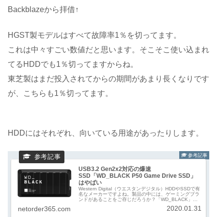
Backblazeから拝借↑
HGST製モデルはすべて故障率1％を切ってます。
これは中々すごい数値だと思います。そこそこ使い込まれ
てるHDDでも1％切ってますからね。
東芝製はまだ投入されてからの期間があまり長くなりです
が、こちらも1％切ってます。
HDDにはそれぞれ、向いている用途があったりします。
USB3.2 Gen2x2対応の爆速
SSD「WD_BLACK P50 Game Drive SSD」
はやばい
Western Digital（ウエスタンデジタル）HDDやSSDで有
名なメーカーですよね。製品の中には、ゲーミングブラ
ンドがあることをご存じだろうか？「WD_BLACK」が
その位置付けになるわけですが、この度、現時点で世界
2020.01.31
netorder365.com
最速の外付けSS...