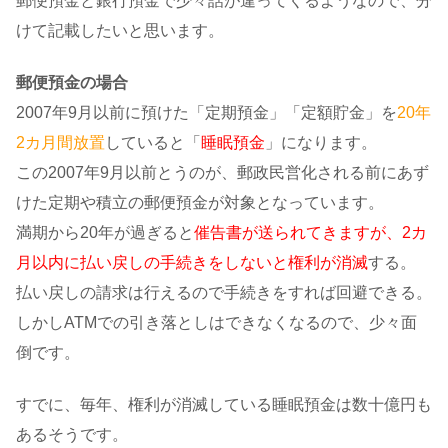
郵便預金と銀行預金で少々話が違ってくるようなので、分
けて記載したいと思います。
郵便預金の場合
2007年9月以前に預けた「定期預金」「定額貯金」を
20年
2カ月間放置
していると「
睡眠預金
」になります。
この2007年9月以前とうのが、郵政民営化される前にあず
けた定期や積立の郵便預金が対象となっています。
満期から20年が過ぎると
催告書が送られてきますが、2カ
月以内に払い戻しの手続きをしないと権利が消滅
する。
払い戻しの請求は行えるので手続きをすれば回避できる。
しかしATMでの引き落としはできなくなるので、少々面
倒です。
すでに、毎年、権利が消滅している睡眠預金は数十億円も
あるそうです。