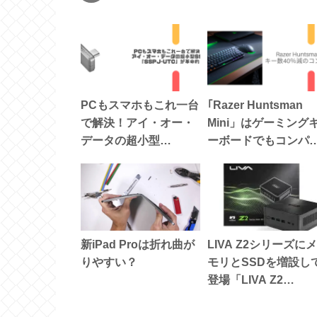
PCもスマホもこれ一台
｢Razer Huntsman
で解決！アイ・オー・
Mini」はゲーミング
データの超小型
ーボードでもコンパ
SSD「SSPJ-UTCシリ
ト
ーズ」が革命的
新iPad Proは折れ曲が
LIVA Z2シリーズにメ
りやすい？
モリとSSDを増設し
登場「LIVA Z2
TS(N5000) 64G」