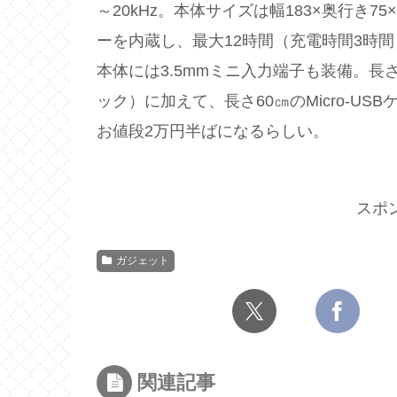
～20kHz。本体サイズは幅183×奥行き75×
ーを内蔵し、最大12時間（充電時間3時
本体には3.5mmミニ入力端子も装備。長さ
ック）に加えて、長さ60㎝のMicro-US
お値段2万円半ばになるらしい。
スポ
ガジェット
関連記事