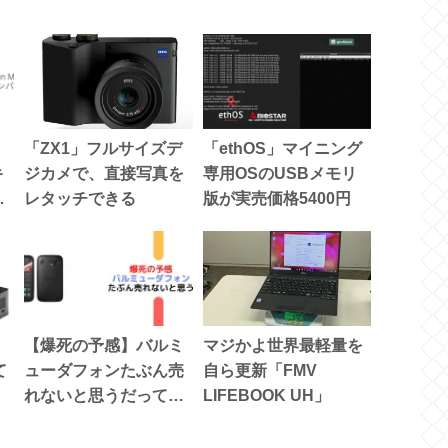
「ZX1」フルサイズデ
「ethOS」マイニング
キ
ジカメで、直接写真を
専用OSのUSBメモリ
ク
レタッチできる
版が実売価格5400円
【爆死の予感】バルミ
マジかよ世界最軽量を
て
ューダフォンたぶん売
自ら更新「FMV
れないと思うだってダ
LIFEBOOK UH」
サいもん