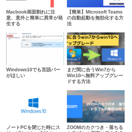
Macbook画面割れに注
【簡単】Microsoft Teams
意、意外と簡単に異常が発
の自動起動を無効化する方
生する
法
Windows10でも言語バー
まだ間に合うWin7から
がほしい
Win10へ無料アップグレー
ドする方法
ノートPCを閉じた時にス
ZOOMのカクつき・落ちる