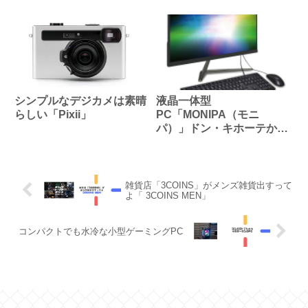
シンプルなデジカメは素晴
液晶一体型
らしい「Pixii」
PC「MONIPA（モニ
パ）」ドン・キホーテから
3万円台で発売
雑貨店「3COINS」がメンズ雑貨出すって
よ「 3COINS MEN」
コンパクトでも水冷な小型ゲーミングPC