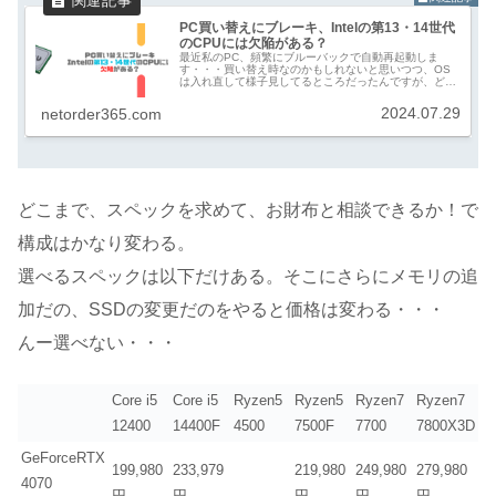
PC買い替えにブレーキ、Intelの第13・14世代
のCPUには欠陥がある？
最近私のPC、頻繁にブルーバックで自動再起動しま
す・・・買い替え時なのかもしれないと思いつつ、OS
は入れ直して様子見してるところだったんですが、どう
も、今主流の、Intelの第13・14世代のCPUには欠陥が
あり、不具合が発生しているらしい...
2024.07.29
netorder365.com
どこまで、スペックを求めて、お財布と相談できるか！で
構成はかなり変わる。
選べるスペックは以下だけある。そこにさらにメモリの追
加だの、SSDの変更だのをやると価格は変わる・・・
んー選べない・・・
Core i5
Core i5
Ryzen5
Ryzen5
Ryzen7
Ryzen7
12400
14400F
4500
7500F
7700
7800X3D
GeForceRTX
199,980
233,979
219,980
249,980
279,980
4070
円
円
円
円
円