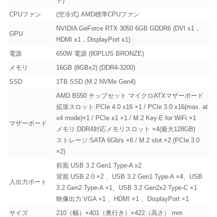
ド)
CPUファン
(空冷式) AMD標準CPUファン
NVIDIA GeForce RTX 3050 6GB GDDR6 (DVI x1，
GPU
HDMI x1，DisplayPort x1)
電源
650W 電源 (80PLUS BRONZE)
メモリ
16GB (8GBx2) (DDR4-3200)
SSD
1TB SSD (M.2 NVMe Gen4)
AMD B550 チップセット マイクロATXマザーボード
拡張スロット:PCIe 4.0 x16 ×1 / PCIe 3.0 x16(max. at
x4 mode)×1 / PCIe x1 ×1 / M.2 Key-E for WiFi ×1
マザーボード
メモリ:DDR4対応メモリスロット ×4(最大128GB)
ストレージ:SATA 6Gb/s ×6 / M.2 slot ×2 (PCIe 3.0
×2)
前面:USB 3.2 Gen1 Type-A x2
背面:USB 2.0 ×2 、USB 3.2 Gen1 Type-A ×4、USB
入出力ポート
3.2 Gen2 Type-A ×1、USB 3.2 Gen2x2 Type-C ×1
映像出力:VGA ×1 、HDMI ×1 、DisplayPort ×1
サイズ
210（幅）×401（奥行き）×422（高さ） mm