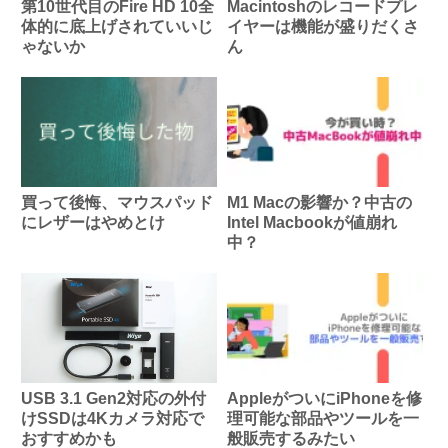
第10世代目のFire HD 10全
Macintoshのレコードプレ
体的に底上げされていいじ
イヤーは機能が盛りだくさ
ゃないか
ん
買って後悔、マウスパッド
M1 Macの影響か？中古の
にレザーはやめとけ
Intel Macbookが値崩れ
中？
USB 3.1 Gen2対応の外付
AppleがついにiPhoneを修
けSSDは4Kカメラ対応で
理可能な部品やツールを一
おすすめかも
般販売するみたい