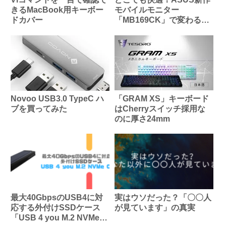
きるMacBook用キーボー
モバイルモニター
ドカバー
「MB169CK」で変わる働
き方
「GRAM XS」キーボード
Novoo USB3.0 TypeC ハ
はCherryスイッチ採用な
ブを買ってみた
のに厚さ24mm
最大40GbpsのUSB4に対
実はウソだった？「〇〇人
応する外付けSSDケース
が見ています」の真実
「USB 4 you M.2 NVMe