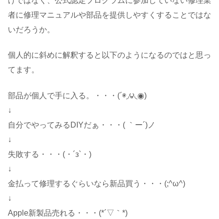
けではなく、公式認定プログラムに参加していない修理業
者に修理マニュアルや部品を提供しやすくすることではな
いだろうか。
個人的に斜めに解釈すると以下のようになるのではと思っ
てます。
部品が個人で手に入る。・・・(´◉◞౪◟◉)
↓
自分でやってみるDIYだぁ・・・( ｀ー´)ノ
↓
失敗する・・・(・´з`・)
↓
金払って修理するぐらいなら新品買う・・・(;^ω^)
↓
Apple新製品売れる・・・(*´▽｀*)