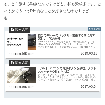
る」と主張する動きなんですけども、私も賛成派です。と
いうかそういうDIY的なことが好きなだけですけど
も・・・・
自分でiPhoneのバッテリー交換する前に見て
ほしい、私の失敗
iPhone7をメインで使ってます。その前に使っていた
iPhone5sをWi-Fi運用していました。しかし、バッテリ
ーの劣化が激しく、充電100％なのに、youtubeとか見
るすぐに気が付けば1％になる・・・・なので、自分で
バッテリーを交換...
2019.03.13
netorder365.com
【DIY】パソコンの電源ボタンを修理、タクト
スイッチを交換したお話
デスクトップを長らく使っているのですが、とうとう、
電源ボタンが壊れてきました・・・・始めは電源ボタン
を押しても電源が入らず、2回押したら入るとか、徐々
に、押しても電源入らないとかの症状が出始めましたの
で、思い切って、買い替えるか( ｡◕ˇд...
2017.03.04
netorder365.com