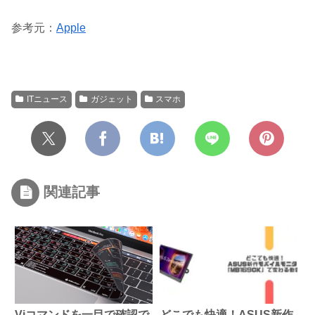
参考元：
Apple
ITニュース
ガジェット
スマホ
関連記事
Viコマンドを一目で確認で
どこでも快適！ASUS新作