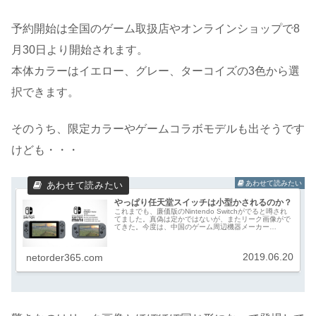
予約開始は全国のゲーム取扱店やオンラインショップで8
月30日より開始されます。
本体カラーはイエロー、グレー、ターコイズの3色から選
択できます。
そのうち、限定カラーやゲームコラボモデルも出そうです
けども・・・
やっぱり任天堂スイッチは小型かされるのか？
これまでも、廉価版のNintendo Switchがでると噂され
てました。真偽は定かではないが、またリーク画像がで
てきた。今度は、中国のゲーム周辺機器メーカー
「Honson」からです。サイトでは「Nintendo Switch
Mini」の...
2019.06.20
netorder365.com