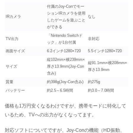
付属のJoy-Conでモー
ションIRカメラを使用
IRカメラ
なし
したゲームを遊ぶこと
ができる
「Nintendo Switchド
TV出力
非対応
ック」が1台付属
画面サイズ
6.2インチ1280×720
5.5インチ1280×720
縦102mm×横239mm×
縦91.1mm×横208mm×
サイズ
厚さ13.9mm(Joy-Con
厚さ13.9mm
含み)
質量
約398g(Joy-Con含み)
約275g
バッテリー
約2.5～6.5時間
約3.0～7.0時間
価格も1万円安くなるわけですが、携帯モードに特化して
いるため、TVへの出力がなくなってます。
対応ソフトについてですが、Joy-Conの機能（HD振動、