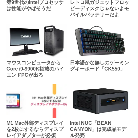
第9世代のIntelプロセッサ
レトロ風ガジェットフロッ
は性能がやばそうだ
ピーディスクじゃないよモ
バイルバッテリーだよ
「Trozk TP09U」
マウスコンピュータから
日本語かな無しのゲーミン
Core i9-9900K搭載のハイ
グキーボード「CK550」
エンドPCが出る
M1 Mac外部ディスプレイ
Intel NUC「BEAN
を2枚にするならディスプ
CANYON」は完成品モデ
レイアダプターが必須
ル発売