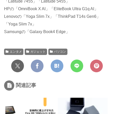
「Latitude 7455」「Latitude 5455」
HPの「OmniBook X AI」「EliteBook Ultra G1q AI」
Lenovoの「Yoga Slim 7x」「ThinkPad T14s Gen6」
「Yoga Slim 7x」
Samsungの「Galaxy Book4 Edge」
エンタメ
ガジェット
パソコン
関連記事