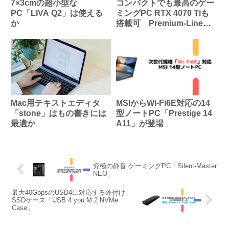
7×3cmの超小型な
コンパクトでも最高のゲー
PC「LIVA Q2」は使える
ミングPC RTX 4070 Tiも
か
搭載可 Premium-Line
B660FD-Mini/T
Mac用テキストエディタ
MSIからWi-Fi6E対応の14
「stone」はもの書きには
型ノートPC「Prestige 14
最適か
A11」が登場
究極の静音 ゲーミングPC「Silent-Master
NEO」
最大40GbpsのUSB4に対応する外付け
SSDケース「USB 4 you M.2 NVMe
Case」