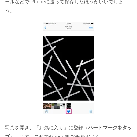
ールなどでiPhoneに送って保存したほうがいいでしょ
う。
写真を開き、「お気に入り」に登録（
ハートマークをタッ
プ
）します。これでiPhone側の準備は完了。