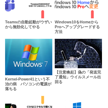
Teamsの自動起動がウザい
Windows10をHomeから
から無効化してやる
Proへアップグレードする
方法
【注意喚起】偽の「発送完
了通知」ウイルスメール出
Kernel-Power41という不
回る
治の病 パソコンの電源が
落ちる