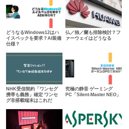
どうなるWindows12はハ
仏／独／蘭も排除検討？フ
イスペックを要求？AI装備
ァーウェイはどうなる
仕様？
NHK受信契約「ワンセグ
究極の静音 ゲーミング
携帯も義務」確定 ワンセ
PC「Silent-Master NEO」
グ非搭載端末はこれだ